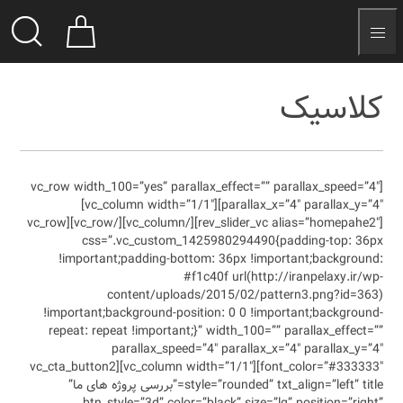
[vc_row width_10
parallax_x=”4″ parallax_y=”4″][vc_column width=”1/1″]
[rev_slider_vc alias=”homepahe2″][/vc_column][/vc_row][vc_row
css=”.
!important
co
!important;ba
repeat: repea
pa
font_color=”#333333″][vc_column width=”1/1″][vc_cta_button2
style=”=”بررسی پروژه های ما”