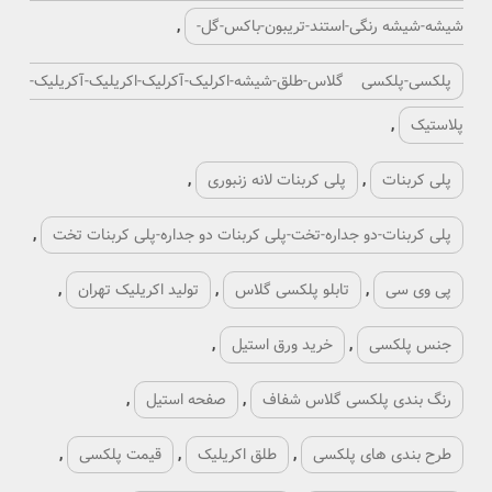
اکریلیک-آکریلیک-
پلی کربنات تخت
,
ریلیک تهران
,
,
مت پلکسی
,