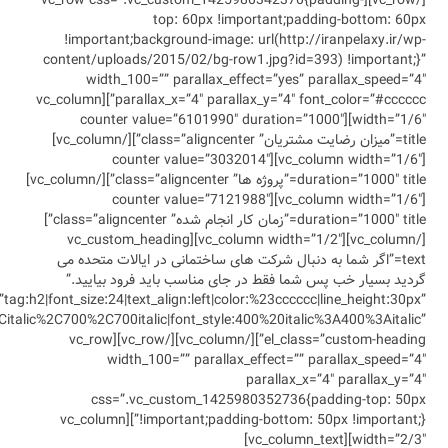
[/vc_row][vc_row
!important;
content/upload
width_10
parallax_x=”4″ parallax_y=”4″ font_color=”#cccccc”][vc_column
width=”1/6″
title=”میزان رضایت مشتریان” class=”aligncenter”][/vc_column]
[vc_col
duration=”1000″ title=”پروژه ها” class=”aligncenter”][/vc_column]
[vc_col
duration=”1000″ title=”زمان کار انجام شده” class=”aligncenter”]
[/vc_column][vc_column width=”
الات متحده می
ود بیایید.”
font_container=”tag:h2|font_size:24|te
google_fonts=”font_family:Vollkorn%3Aregular%2Citalic%2C700%2C700it
el_class=”custom-heading”][/vc_column][/vc_row][vc_row
widt
css=”.
!important;padding-bottom: 50px !important;}”][vc_column