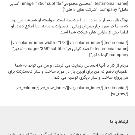
[testimonial name=”محسن محمودی” image=”366″ subtitle=”مدیر
او همیشه این بود
 ها اطلاع دهد. او
[/testimonial][/vc_column_inner][vc_column_inner width=”1/3″]
[testimonial name=”احمد کیانی فر” image=”368″ subtitle=”مدیر”
ی توانم به شما
 ساز کانسترکت برای
[/testimonial][/vc_column_inner][/vc_row_inner][/vc_column]
می پیشنهاد می شود