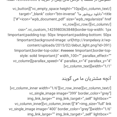
[/vc_column_text][vc_empty_space height=”10px”][vc_button
target=”_blank” c”
icon=”wpb_document_pdf” size=”wpb_regularsize” href=”#”]
css=”.vc_
!important;paddi
!important;
conte
!important;bo
style: sol
parallax_speed=”4″ parallax_x=”4″ parallax_y=”4″][vc_column
[/vc_column_text][vc_row_inner][vc_column_inner width=”1/6″]
[vc_
img_l
img_size=”full” link=”#”][/vc_column_inner][vc_
width=”1/6″][vc_sing
img_l