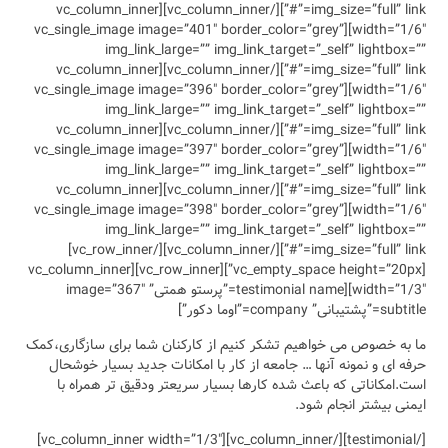
img_size=”full” link=”#”][/vc_column_inner][vc_
width=”1/6″][vc_sing
img_l
img_size=”full” link=”#”][/vc_column_inner][vc_
width=”1/6″][vc_sing
img_l
img_size=”full” link=”#”][/vc_column_inner][vc_
width=”1/6″][vc_sing
img_l
img_size=”full” link=”#”][/vc_column_inner][vc_
width=”1/6″][vc_sing
img_l
img_size=”full” link=”#”][/vc_column_inner][/vc_row_inner]
[vc_empty_space height=”20px”][vc_row_inner][vc_column_inner
width=”1/3″][testimonial=”پرستو همتی” image=”367″
 برای سازگاری،کمک
ید بسیار خوشحال
ق تر همراه با
[/testimonial][/vc_column_inner][vc_column_inner width=”1/3″]