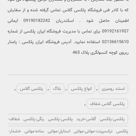
ه شده و از سفارش
اطمینان حاصل شود . اسکندریان 09190182242 ایمانی
 ایران پلکسی از شماره
ه ایران پلکسی : پامنار
لکسی گلاس
,
گی-پلکسی شفاف-
اده-مولتی خشدار-