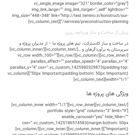
[vc_
img_l
img_size=”448×3
یران پروژه و
سرپرستان به برآوردگرهای و …[/vc_column_text][/vc_column_inner]
[/vc_row_inner][/vc_column][/vc_ro
paral
parallax_y=”4″ 
50px !important;padding-bottom: 50px !important;}”][vc_column
[/vc_column_text][vc_row_inner][vc_column_inner width=”1/1″]
css=”.vc_
!important;}”][/vc_column_inner][/vc_row_inner][/vc_column]