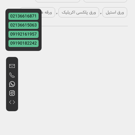
ورق استیل
,
ورق پلکسی اکریلیک
,
ورقه های پلکسی
,
02136616871
02136615063
09192161957
09190182242