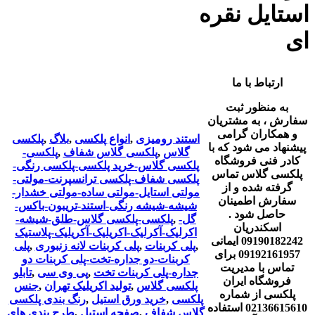
استایل نقره
ای
ارتباط با ما
به منظور ثبت
سفارش ، به مشتریان
و همکاران گرامی
استند رومیزی
,
انواع پلکسی
,
بلاگ
,
پلکسی
پیشنهاد می شود که با
گلاس
,
پلکسی گلاس شفاف
,
پلکسی-
کادر فنی فروشگاه
پلکسی گلاس-خرید پلکسی-پلکسی رنگی-
پلکسی گلاس تماس
پلکسی شفاف-پلکسی ترانسپرنت-مولتی-
گرفته شده و از
مولتی استایل-مولتی ساده-مولتی خشدار-
سفارش اطمینان
شیشه-شیشه رنگی-استند-تریبون-باکس-
حاصل شود .
گل-
,
پلکسی-پلکسی گلاس-طلق-شیشه-
اسکندریان
اکرلیک-آکرلیک-اکریلیک-آکریلیک-پلاستیک
09190182242 ایمانی
,
پلی کربنات
,
پلی کربنات لانه زنبوری
,
پلی
09192161957 برای
کربنات-دو جداره-تخت-پلی کربنات دو
تماس با مدیریت
جداره-پلی کربنات تخت
,
پی وی سی
,
تابلو
فروشگاه ایران
پلکسی گلاس
,
تولید اکریلیک تهران
,
جنس
پلکسی از شماره
پلکسی
,
خرید ورق استیل
,
رنگ بندی پلکسی
02136615610 استفاده
گلاس شفاف
,
صفحه استیل
,
طرح بندی های