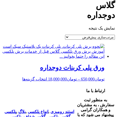
گلاس
دوجداره
نمایش یک نتیجه
ورق پلی کربنات دوجداره
تومان
650,000
–
تومان
18,000,000
انتخاب گزینه‌ها
ارتباط با ما
به منظور ثبت
سفارش ، به مشتریان
و همکاران گرامی
استند رومیزی
,
انواع پلکسی
,
بلاگ
,
پلکسی
پیشنهاد می شود که با
گلاس
,
پلکسی گلاس شفاف
,
پلکسی-