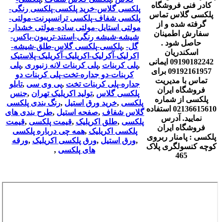
کادر فنی فروشگاه
پلکسی گلاس-خرید پلکسی-پلکسی رنگی-
پلکسی گلاس تماس
پلکسی شفاف-پلکسی ترانسپرنت-مولتی-
گرفته شده و از
مولتی استایل-مولتی ساده-مولتی خشدار-
سفارش اطمینان
شیشه-شیشه رنگی-استند-تریبون-باکس-
حاصل شود .
گل-
,
پلکسی-پلکسی گلاس-طلق-شیشه-
اسکندریان
اکرلیک-آکرلیک-اکریلیک-آکریلیک-پلاستیک
09190182242 ایمانی
,
پلی کربنات
,
پلی کربنات لانه زنبوری
,
پلی
09192161957 برای
کربنات-دو جداره-تخت-پلی کربنات دو
تماس با مدیریت
جداره-پلی کربنات تخت
,
پی وی سی
,
تابلو
فروشگاه ایران
پلکسی گلاس
,
تولید اکریلیک تهران
,
جنس
پلکسی از شماره
پلکسی
,
خرید ورق استیل
,
رنگ بندی پلکسی
02136615610 استفاده
گلاس شفاف
,
صفحه استیل
,
طرح بندی های
نمایید. آدرس
پلکسی
,
طلق اکریلیک
,
قیمت پلکسی
,
قیمت
فروشگاه ایران
پلکسی اکریلیک
,
همه چی درباره پلکسی
پلکسی : پامنار ربروی
,
ورق استیل
,
ورق پلکسی اکریلیک
,
ورقه
کوچه کنسولگری پلاک
های پلکسی
,
465