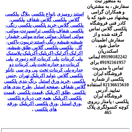
به منظور ثبت
سفارش ، به مشتریان
و همکاران گرامی
استند رومیزی
,
انواع پلکسی
,
بلاگ
,
پلکسی
پیشنهاد می شود که با
گلاس
,
پلکسی گلاس شفاف
,
پلکسی-
کادر فنی فروشگاه
پلکسی گلاس-خرید پلکسی-پلکسی رنگی-
پلکسی گلاس تماس
پلکسی شفاف-پلکسی ترانسپرنت-مولتی-
گرفته شده و از
مولتی استایل-مولتی ساده-مولتی خشدار-
سفارش اطمینان
شیشه-شیشه رنگی-استند-تریبون-باکس-
حاصل شود .
گل-
,
پلکسی-پلکسی گلاس-طلق-شیشه-
اسکندریان
اکرلیک-آکرلیک-اکریلیک-آکریلیک-پلاستیک
09190182242 ایمانی
,
پلی کربنات
,
پلی کربنات لانه زنبوری
,
پلی
09192161957 برای
کربنات-دو جداره-تخت-پلی کربنات دو
تماس با مدیریت
جداره-پلی کربنات تخت
,
پی وی سی
,
تابلو
فروشگاه ایران
پلکسی گلاس
,
تولید اکریلیک تهران
,
جنس
پلکسی از شماره
پلکسی
,
خرید ورق استیل
,
رنگ بندی پلکسی
02136615610 استفاده
گلاس شفاف
,
صفحه استیل
,
طرح بندی های
نمایید. آدرس
پلکسی
,
طلق اکریلیک
,
قیمت پلکسی
,
قیمت
فروشگاه ایران
پلکسی اکریلیک
,
همه چی درباره پلکسی
پلکسی : پامنار ربروی
,
ورق استیل
,
ورق پلکسی اکریلیک
,
ورقه
کوچه کنسولگری پلاک
های پلکسی
,
465