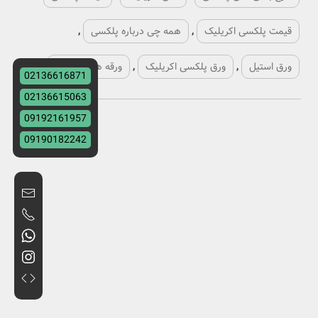
قیمت پلکسی اکریلیک
,
همه چی درباره پلکسی
,
ورق استیل
,
ورق پلکسی اکریلیک
,
ورقه های پلکسی
,
02136616871
02136615063
09192161957
09190182242