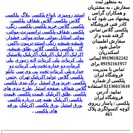
به منظور ثبت
سفارش ، به مشتریان
و همکاران گرامی
استند رومیزی
,
انواع پلکسی
,
بلاگ
,
پلکسی
پیشنهاد می شود که با
گلاس
,
پلکسی گلاس شفاف
,
پلکسی-
کادر فنی فروشگاه
پلکسی گلاس-خرید پلکسی-پلکسی رنگی-
پلکسی گلاس تماس
پلکسی شفاف-پلکسی ترانسپرنت-مولتی-
گرفته شده و از
مولتی استایل-مولتی ساده-مولتی خشدار-
سفارش اطمینان
شیشه-شیشه رنگی-استند-تریبون-باکس-
حاصل شود .
گل-
,
پلکسی-پلکسی گلاس-طلق-شیشه-
اسکندریان
اکرلیک-آکرلیک-اکریلیک-آکریلیک-پلاستیک
09190182242 ایمانی
,
پلی کربنات
,
پلی کربنات لانه زنبوری
,
پلی
09192161957 برای
کربنات-دو جداره-تخت-پلی کربنات دو
تماس با مدیریت
جداره-پلی کربنات تخت
,
پی وی سی
,
تابلو
فروشگاه ایران
پلکسی گلاس
,
تولید اکریلیک تهران
,
جنس
پلکسی از شماره
پلکسی
,
خرید ورق استیل
,
رنگ بندی پلکسی
02136615610 استفاده
گلاس شفاف
,
صفحه استیل
,
طرح بندی های
نمایید. آدرس
پلکسی
,
طلق اکریلیک
,
قیمت پلکسی
,
قیمت
فروشگاه ایران
پلکسی اکریلیک
,
همه چی درباره پلکسی
پلکسی : پامنار ربروی
,
ورق استیل
,
ورق پلکسی اکریلیک
,
ورقه
کوچه کنسولگری پلاک
های پلکسی
,
465