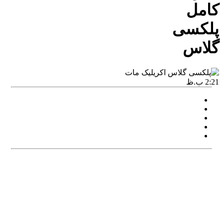
کامل
پلکسی
گلاس
2:21 ب.ظ