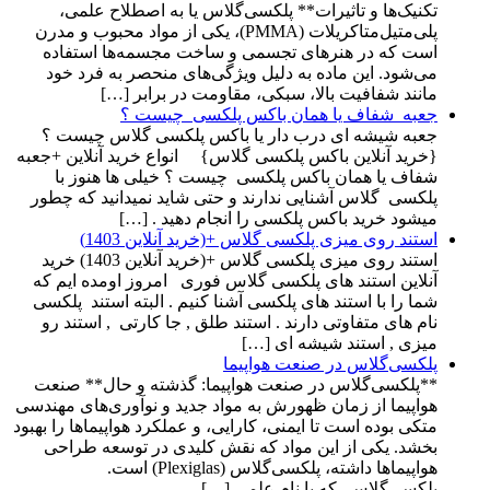
تکنیک‌ها و تاثیرات** پلکسی‌گلاس یا به اصطلاح علمی،
پلی‌متیل‌متاکریلات (PMMA)، یکی از مواد محبوب و مدرن
است که در هنرهای تجسمی و ساخت مجسمه‌ها استفاده
می‌شود. این ماده به دلیل ویژگی‌های منحصر به فرد خود
مانند شفافیت بالا، سبکی، مقاومت در برابر […]
جعبه شفاف یا همان باکس پلکسی چیست ؟
جعبه شیشه ای درب دار یا باکس پلکسی گلاس چیست ؟
{خرید آنلاین باکس پلکسی گلاس} انواع خرید آنلاین +جعبه
شفاف یا همان باکس پلکسی چیست ؟ خیلی ها هنوز با
پلکسی گلاس آشنایی ندارند و حتی شاید نمیدانید که چطور
میشود خرید باکس پلکسی را انجام دهید . […]
استند روی میزی پلکسی گلاس +(خرید آنلاین 1403)
استند روی میزی پلکسی گلاس +(خرید آنلاین 1403) خرید
آنلاین استند های پلکسی گلاس فوری امروز اومده ایم که
شما را با استند های پلکسی آشنا کنیم . البته استند پلکسی
نام های متفاوتی دارند . استند طلق , جا کارتی , استند رو
میزی , استند شیشه ای […]
پلکسی‌گلاس در صنعت هواپیما
**پلکسی‌گلاس در صنعت هواپیما: گذشته و حال** صنعت
هواپیما از زمان ظهورش به مواد جدید و نوآوری‌های مهندسی
متکی بوده است تا ایمنی، کارایی، و عملکرد هواپیماها را بهبود
بخشد. یکی از این مواد که نقش کلیدی در توسعه طراحی
هواپیماها داشته، پلکسی‌گلاس (Plexiglas) است.
پلکسی‌گلاس، که با نام علمی […]