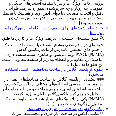
بررسی کامل ویژگی‌ها و مزایا مقدمه استخرهای خانگی و
عمومی، چه روباز و چه سرپوشیده، همواره نیازمند طراحی
دقیق و انتخاب مصالحی با دوام، ایمن، زیبا و هماهنگ با محیط
هستند. دو بخش مهم در طراحی استخر، پوشش سقف (در
صورت وجود) […]
خرید طلق شیشه‌ای برای سقف پاسیو، گلخانه، و نورگیرها و
پنجره ها
🔍 طلق شیشه‌ای چیست؟ | تعریف، ویژگی‌ها و کاربردها طلق
شیشه‌ای در واقع نوعی پوشش شفاف یا نیمه‌شفاف است که
از جنس‌های مختلفی مانند پلی‌کربنات، پلکسی گلاس
(PMMA) یا PVC تولید می‌شود و ظاهری شبیه شیشه دارد،
اما سبک‌تر، مقاوم‌تر و انعطاف‌پذیرتر از شیشه معمولی است.
این طلق‌ها به دلیل […]
چگونه از پلکسی‌گلاس در ساخت محافظ‌های ایمنی استفاده
می‌شود؟
### استفاده از پلکسی‌گلاس در ساخت محافظ‌های ایمنی در
این مقاله، به بررسی استفاده‌های مختلف از پلکسی‌گلاس در
ساخت محافظ‌های ایمنی خواهیم پرداخت و مزایا و معایب آن
را تحلیل خواهیم کرد. پلکسی‌گلاس یا پلی‌متیل‌متاکریلات
(PMMA) یکی از پلاستیک‌های بسیار شفاف و مقاوم است که
به دلیل ویژگی‌های منحصر به […]
پلکسی‌گلاس در ساخت آثار هنری و مجسمه‌ها
**پلکسی‌گلاس در ساخت آثار هنری و مجسمه‌ها: مزایا،