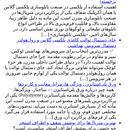
برجسته)
اهمیت استفاده از پلکسی در صنعت تابلوسازی پلکسی گلاس
یا همان آکریلیک شفاف یکی از پرکاربردترین متریال‌ها در
صنعت تابلوسازی مدرن است. این ماده به دلیل ظاهر زیبا،
مقاومت بالا، و قابلیت فرم‌پذیری بالا در طراحی انواع
تابلوهای تبلیغاتی و لوگوهای نوری نقش اساسی دارد. در
سال‌های اخیر، «پلکسی تابلوسازی» […]
جای دستمال توالت کاغذی پلکسی گلاس و رول‌هولدر
دستمال سرویس بهداشتی
✅ مدرن‌ترین انتخاب برای سرویس‌های بهداشتی لوکس،
تمیز و مقاوم در برابر رطوبت مقدمه: چرا جای دستمال
توالت اهمیت دارد؟ در دنیای طراحی داخلی مدرن، هر جزء
کوچک می‌تواند تفاوتی بزرگ ایجاد کند. جای دستمال توالت یا
همان رول‌هولدر دستمال توالت یکی از لوازم جانبی ضروری
در هر سرویس […]
ورق‌ پلی‌استایرن : ویژگی ها، مزایا، معایب و کاربردها
همه چیز درباره ورق پلی‌استایرن — ساختار، ویژگی‌ها،
کاربردها و چالش‌ها مقدمه پلی‌استایرن (Polystyrene) یکی از
پرکاربردترین پلیمرهای مصنوعی در صنعت مدرن است. این
ماده که از بسپارش استایرن به دست می‌آید، به‌صورت‌های
مختلفی چون فوم، ورق، یا جامد مورد استفاده قرار می‌گیرد.
یکی از فرم‌های پرکاربرد آن، ورق […]
بهترین متریال‌ها برای پوشش سقف و اطراف استخر
چه جنسی برای پوشش اطراف استخر مناسب‌تر است؟