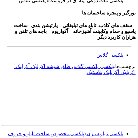
پلکسی مات دوغی آینه ای در فروشگاه پلکسی گلاس
نورگیر و پنجره ساختمان ها
– سقف های کاذب- تابلو های تبلیغاتی – پارتیشن بندی –ساخت
پاسیو و حمام وکابینت آشپزخانه – آکواریوم – باجه های تلفن و
هزاران کاربرد دیگر
پلکسی گلاس
برچسب‌ها:
پلکسی-پلکسی گلاس-طلق-شیشه-اکرلیک-آکرلیک-
اکریلیک-آکریلیک-پلاستیک
پلکسی تابلو سازی (پلکسی مخصوص ساخت تابلو و حروف