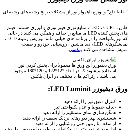
“نقاط داغ” و توزیع ناهموار نور از مشکلات رایج رشته های رشته ای
،
طاق ، LED ، CCFL ، منابع نوری فیبر نوری و لیزری هستند. فیلم
های پخش کننده LED ما منابع را صاف و همگن می کنند در حالی
که نور یکنواخت را در برنامه های حیاتی مانند نور پس زمینه LCD ،
نمایشگرهای LED ، دید ماشین ، روشنایی خودرو و صفحه
نمایش مشاهده می کنند
پلکسی
.
ورق دیفیوزر این ورق ها معمولا برای پخش کردن نور
استفاده میشوند که در ابعاد 122*122 و 120*180 موجود
می باشد د رتراکم های مختلف در ایران پلکس
ورق دیفیوزر LED Luminit:
کنترل دقیق تیر را ارائه دهید
حذف خطوط و عدم یکنواختی تیر
همگن سازی نمای مستقیم را ارائه دهید
شستشوی بهتر دیوارهای نزدیک سقف را ارائه دهید
از سقف تا زمین حتی روشنایی را ارائه دهید
اجازه پخش نور حتی در مکانهای مرطوب یا مرطوب را بدهید