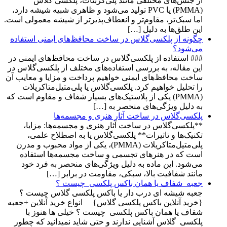
از جنس‌های مختلفی مانند پلی‌کربنات، پلکسی گلاس
(PMMA) یا PVC تولید می‌شود و ظاهری شبیه شیشه دارد،
اما سبک‌تر، مقاوم‌تر و انعطاف‌پذیرتر از شیشه معمولی است.
این طلق‌ها به دلیل […]
چگونه از پلکسی‌گلاس در ساخت محافظ‌های ایمنی استفاده
می‌شود؟
### استفاده از پلکسی‌گلاس در ساخت محافظ‌های ایمنی در
این مقاله، به بررسی استفاده‌های مختلف از پلکسی‌گلاس در
ساخت محافظ‌های ایمنی خواهیم پرداخت و مزایا و معایب آن
را تحلیل خواهیم کرد. پلکسی‌گلاس یا پلی‌متیل‌متاکریلات
(PMMA) یکی از پلاستیک‌های بسیار شفاف و مقاوم است که
به دلیل ویژگی‌های منحصر به […]
پلکسی‌گلاس در ساخت آثار هنری و مجسمه‌ها
**پلکسی‌گلاس در ساخت آثار هنری و مجسمه‌ها: مزایا،
تکنیک‌ها و تاثیرات** پلکسی‌گلاس یا به اصطلاح علمی،
پلی‌متیل‌متاکریلات (PMMA)، یکی از مواد محبوب و مدرن
است که در هنرهای تجسمی و ساخت مجسمه‌ها استفاده
می‌شود. این ماده به دلیل ویژگی‌های منحصر به فرد خود
مانند شفافیت بالا، سبکی، مقاومت در برابر […]
جعبه شفاف یا همان باکس پلکسی چیست ؟
جعبه شیشه ای درب دار یا باکس پلکسی گلاس چیست ؟
{خرید آنلاین باکس پلکسی گلاس} انواع خرید آنلاین +جعبه
شفاف یا همان باکس پلکسی چیست ؟ خیلی ها هنوز با
پلکسی گلاس آشنایی ندارند و حتی شاید نمیدانید که چطور