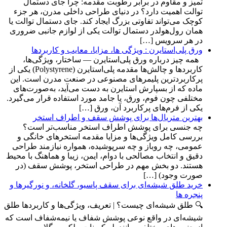
تمیز و مقاوم در برابر رطوبت مقدمه: چرا جای دستمال
توالت اهمیت دارد؟ در دنیای طراحی داخلی مدرن، هر جزء
کوچک می‌تواند تفاوتی بزرگ ایجاد کند. جای دستمال توالت یا
همان رول‌هولدر دستمال توالت یکی از لوازم جانبی ضروری
در هر سرویس […]
ورق‌ پلی‌استایرن : ویژگی ها، مزایا، معایب و کاربردها
همه چیز درباره ورق پلی‌استایرن — ساختار، ویژگی‌ها،
کاربردها و چالش‌ها مقدمه پلی‌استایرن (Polystyrene) یکی از
پرکاربردترین پلیمرهای مصنوعی در صنعت مدرن است. این
ماده که از بسپارش استایرن به دست می‌آید، به‌صورت‌های
مختلفی چون فوم، ورق، یا جامد مورد استفاده قرار می‌گیرد.
یکی از فرم‌های پرکاربرد آن، ورق […]
بهترین متریال‌ها برای پوشش سقف و اطراف استخر
چه جنسی برای پوشش اطراف استخر مناسب‌تر است؟
بررسی کامل ویژگی‌ها و مزایا مقدمه استخرهای خانگی و
عمومی، چه روباز و چه سرپوشیده، همواره نیازمند طراحی
دقیق و انتخاب مصالحی با دوام، ایمن، زیبا و هماهنگ با محیط
هستند. دو بخش مهم در طراحی استخر، پوشش سقف (در
صورت وجود) […]
خرید طلق شیشه‌ای برای سقف پاسیو، گلخانه، و نورگیرها و
پنجره ها
🔍 طلق شیشه‌ای چیست؟ | تعریف، ویژگی‌ها و کاربردها طلق
شیشه‌ای در واقع نوعی پوشش شفاف یا نیمه‌شفاف است که