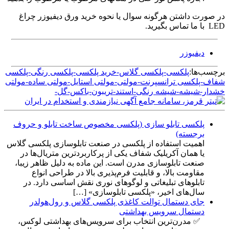
در صورت داشتن هرگونه سوال یا نحوه خرید ورق دیفیوزر چراغ
LED با ما تماس بگیرید.
دیفیوزر
برچسب‌ها:
پلکسی-پلکسی گلاس-خرید پلکسی-پلکسی رنگی-پلکسی
شفاف-پلکسی ترانسپرنت-مولتی-مولتی استایل-مولتی ساده-مولتی
خشدار-شیشه-شیشه رنگی-استند-تریبون-باکس-گل-
پلکسی تابلو سازی (پلکسی مخصوص ساخت تابلو و حروف
برجسته)
اهمیت استفاده از پلکسی در صنعت تابلوسازی پلکسی گلاس
یا همان آکریلیک شفاف یکی از پرکاربردترین متریال‌ها در
صنعت تابلوسازی مدرن است. این ماده به دلیل ظاهر زیبا،
مقاومت بالا، و قابلیت فرم‌پذیری بالا در طراحی انواع
تابلوهای تبلیغاتی و لوگوهای نوری نقش اساسی دارد. در
سال‌های اخیر، «پلکسی تابلوسازی» […]
جای دستمال توالت کاغذی پلکسی گلاس و رول‌هولدر
دستمال سرویس بهداشتی
✅ مدرن‌ترین انتخاب برای سرویس‌های بهداشتی لوکس،