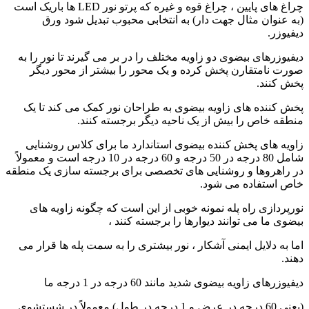
چراغ های پایین ، چراغ قوه و غیره که پرتو نور LED ها باریک است
(به عنوان مثال جهت دار) به انتخابی محبوب تبدیل شود ورق
دیفیوزر.
دیفیوزرهای بیضوی دو زاویه مختلف را در بر می گیرند تا نور را به
صورت نامتقارن پخش کرده و یک محور را بیشتر از محور دیگر
پخش کنند.
پخش کننده های زاویه بیضوی به طراحان نور کمک می کند تا یک
منطقه خاص را بیش از یک ناحیه دیگر برجسته کنند.
زاویه های پخش کننده بیضوی استاندارد ما برای کلاس روشنایی
شامل 80 درجه در 50 درجه و 60 درجه در 10 درجه است و معمولاً
در راهروها و روشنایی های تخصصی برای برجسته سازی یک منطقه
خاص استفاده می شود.
نورپردازی راه پله نمونه خوبی از این است که چگونه زاویه های
بیضوی ما می توانند دیوارها را برجسته کنند ،
اما به دلایل ایمنی آشکار ، نور بیشتری را به سمت پله ها قرار می
دهند.
دیفیوزرهای زاویه بیضوی شدید مانند 60 درجه در 1 درجه ما
(یعنی 60 درجه در عرض و 1 درجه در طول) معمولاً در شستشوی