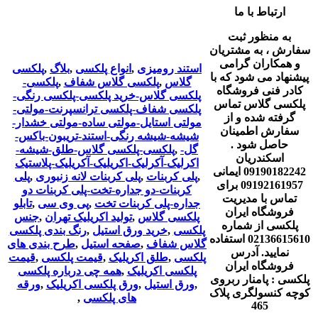
ارتباط با ما
به منظور ثبت
سفارش ، به مشتریان
و همکاران گرامی
استند رومیزی
,
انواع پلکسی
,
بلاگ
,
پلکسی
پیشنهاد می شود که با
گلاس
,
پلکسی گلاس شفاف
,
پلکسی-
کادر فنی فروشگاه
پلکسی گلاس-خرید پلکسی-پلکسی رنگی-
پلکسی گلاس تماس
پلکسی شفاف-پلکسی ترانسپرنت-مولتی-
گرفته شده و از
مولتی استایل-مولتی ساده-مولتی خشدار-
سفارش اطمینان
شیشه-شیشه رنگی-استند-تریبون-باکس-
حاصل شود .
گل-
,
پلکسی-پلکسی گلاس-طلق-شیشه-
اسکندریان
اکرلیک-آکرلیک-اکریلیک-آکریلیک-پلاستیک
09190182242 ایمانی
,
پلی کربنات
,
پلی کربنات لانه زنبوری
,
پلی
09192161957 برای
کربنات-دو جداره-تخت-پلی کربنات دو
تماس با مدیریت
جداره-پلی کربنات تخت
,
پی وی سی
,
تابلو
فروشگاه ایران
پلکسی گلاس
,
تولید اکریلیک تهران
,
جنس
پلکسی از شماره
پلکسی
,
خرید ورق استیل
,
رنگ بندی پلکسی
02136615610 استفاده
گلاس شفاف
,
صفحه استیل
,
طرح بندی های
نمایید. آدرس
پلکسی
,
طلق اکریلیک
,
قیمت پلکسی
,
قیمت
فروشگاه ایران
پلکسی اکریلیک
,
همه چی درباره پلکسی
پلکسی : پامنار ربروی
,
ورق استیل
,
ورق پلکسی اکریلیک
,
ورقه
کوچه کنسولگری پلاک
های پلکسی
,
465