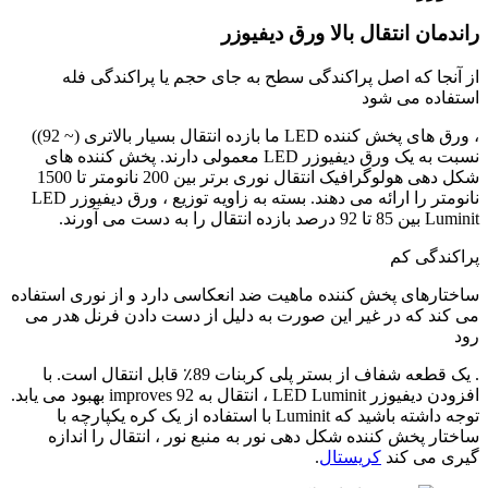
راندمان انتقال بالا ورق دیفیوزر
از آنجا که اصل پراکندگی سطح به جای حجم یا پراکندگی فله
استفاده می شود
، ورق های پخش کننده LED ما بازده انتقال بسیار بالاتری (~ 92))
نسبت به یک ورق دیفیوزر LED معمولی دارند. پخش کننده های
شکل دهی هولوگرافیک انتقال نوری برتر بین 200 نانومتر تا 1500
نانومتر را ارائه می دهند. بسته به زاویه توزیع ، ورق دیفیوزر LED
Luminit بین 85 تا 92 درصد بازده انتقال را به دست می آورند.
پراکندگی کم
ساختارهای پخش کننده ماهیت ضد انعکاسی دارد و از نوری استفاده
می کند که در غیر این صورت به دلیل از دست دادن فرنل هدر می
رود
. یک قطعه شفاف از بستر پلی کربنات 89٪ قابل انتقال است. با
افزودن دیفیوزر LED Luminit ، انتقال به 92 improves بهبود می یابد.
توجه داشته باشید که Luminit با استفاده از یک کره یکپارچه با
ساختار پخش کننده شکل دهی نور به منبع نور ، انتقال را اندازه
گیری می کند
کریستال
.