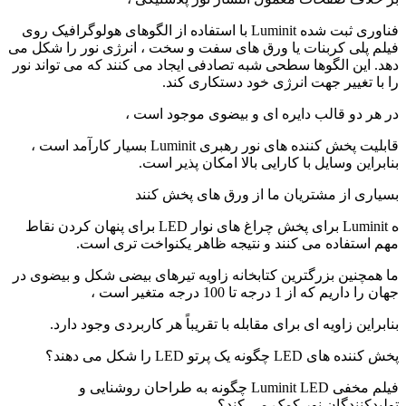
فناوری ثبت شده Luminit با استفاده از الگوهای هولوگرافیک روی
فیلم پلی کربنات یا ورق های سفت و سخت ، انرژی نور را شکل می
دهد. این الگوها سطحی شبه تصادفی ایجاد می کنند که می تواند نور
را با تغییر جهت انرژی خود دستکاری کند.
در هر دو قالب دایره ای و بیضوی موجود است ،
قابلیت پخش کننده های نور رهبری Luminit بسیار کارآمد است ،
بنابراین وسایل با کارایی بالا امکان پذیر است.
بسیاری از مشتریان ما از ورق های پخش کنند
ه Luminit برای پخش چراغ های نوار LED برای پنهان کردن نقاط
مهم استفاده می کنند و نتیجه ظاهر یکنواخت تری است.
ما همچنین بزرگترین کتابخانه زاویه تیرهای بیضی شکل و بیضوی در
جهان را داریم که از 1 درجه تا 100 درجه متغیر است ،
بنابراین زاویه ای برای مقابله با تقریباً هر کاربردی وجود دارد.
پخش کننده های LED چگونه یک پرتو LED را شکل می دهند؟
فیلم مخفی Luminit LED چگونه به طراحان روشنایی و
تولیدکنندگان نور کمک می کند؟