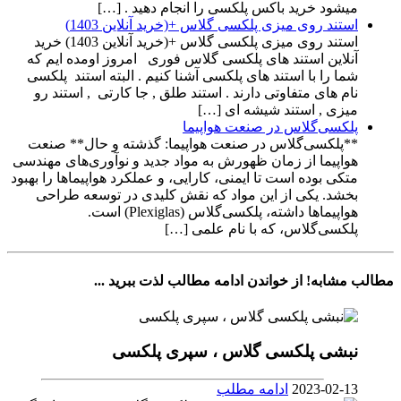
میشود خرید باکس پلکسی را انجام دهید . […]
استند روی میزی پلکسی گلاس +(خرید آنلاین 1403)
استند روی میزی پلکسی گلاس +(خرید آنلاین 1403) خرید
آنلاین استند های پلکسی گلاس فوری امروز اومده ایم که
شما را با استند های پلکسی آشنا کنیم . البته استند پلکسی
نام های متفاوتی دارند . استند طلق , جا کارتی , استند رو
میزی , استند شیشه ای […]
پلکسی‌گلاس در صنعت هواپیما
**پلکسی‌گلاس در صنعت هواپیما: گذشته و حال** صنعت
هواپیما از زمان ظهورش به مواد جدید و نوآوری‌های مهندسی
متکی بوده است تا ایمنی، کارایی، و عملکرد هواپیماها را بهبود
بخشد. یکی از این مواد که نقش کلیدی در توسعه طراحی
هواپیماها داشته، پلکسی‌گلاس (Plexiglas) است.
پلکسی‌گلاس، که با نام علمی […]
مطالب مشابه!
از خواندن ادامه مطالب لذت ببرید ...
نبشی پلکسی گلاس ، سپری پلکسی
2023-02-13
ادامه مطلب