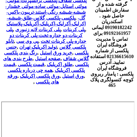
پلکسی شفاف-پلکسی ترانسپرنت-مولتی-
گرفته شده و از
مولتی استایل-مولتی ساده-مولتی خشدار-
سفارش اطمینان
شیشه-شیشه رنگی-استند-تریبون-باکس-
حاصل شود .
گل-
,
پلکسی-پلکسی گلاس-طلق-شیشه-
اسکندریان
اکرلیک-آکرلیک-اکریلیک-آکریلیک-پلاستیک
09190182242 ایمانی
,
پلی کربنات
,
پلی کربنات لانه زنبوری
,
پلی
09192161957 برای
کربنات-دو جداره-تخت-پلی کربنات دو
تماس با مدیریت
جداره-پلی کربنات تخت
,
پی وی سی
,
تابلو
فروشگاه ایران
پلکسی گلاس
,
تولید اکریلیک تهران
,
جنس
پلکسی از شماره
پلکسی
,
خرید ورق استیل
,
رنگ بندی پلکسی
02136615610 استفاده
گلاس شفاف
,
صفحه استیل
,
طرح بندی های
نمایید. آدرس
پلکسی
,
طلق اکریلیک
,
قیمت پلکسی
,
قیمت
فروشگاه ایران
پلکسی اکریلیک
,
همه چی درباره پلکسی
پلکسی : پامنار ربروی
,
ورق استیل
,
ورق پلکسی اکریلیک
,
ورقه
کوچه کنسولگری پلاک
های پلکسی
,
465