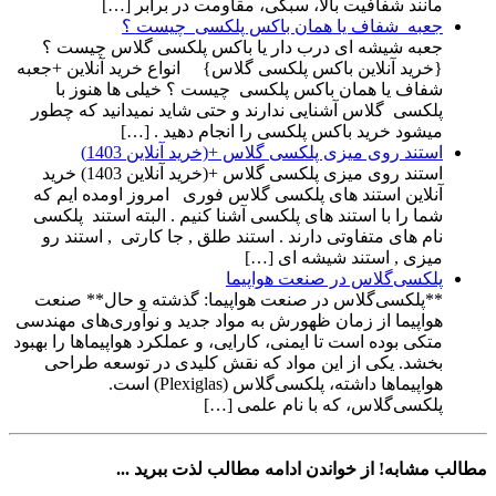
مانند شفافیت بالا، سبکی، مقاومت در برابر […]
جعبه شفاف یا همان باکس پلکسی چیست ؟
جعبه شیشه ای درب دار یا باکس پلکسی گلاس چیست ؟
{خرید آنلاین باکس پلکسی گلاس} انواع خرید آنلاین +جعبه
شفاف یا همان باکس پلکسی چیست ؟ خیلی ها هنوز با
پلکسی گلاس آشنایی ندارند و حتی شاید نمیدانید که چطور
میشود خرید باکس پلکسی را انجام دهید . […]
استند روی میزی پلکسی گلاس +(خرید آنلاین 1403)
استند روی میزی پلکسی گلاس +(خرید آنلاین 1403) خرید
آنلاین استند های پلکسی گلاس فوری امروز اومده ایم که
شما را با استند های پلکسی آشنا کنیم . البته استند پلکسی
نام های متفاوتی دارند . استند طلق , جا کارتی , استند رو
میزی , استند شیشه ای […]
پلکسی‌گلاس در صنعت هواپیما
**پلکسی‌گلاس در صنعت هواپیما: گذشته و حال** صنعت
هواپیما از زمان ظهورش به مواد جدید و نوآوری‌های مهندسی
متکی بوده است تا ایمنی، کارایی، و عملکرد هواپیماها را بهبود
بخشد. یکی از این مواد که نقش کلیدی در توسعه طراحی
هواپیماها داشته، پلکسی‌گلاس (Plexiglas) است.
پلکسی‌گلاس، که با نام علمی […]
مطالب مشابه!
از خواندن ادامه مطالب لذت ببرید ...