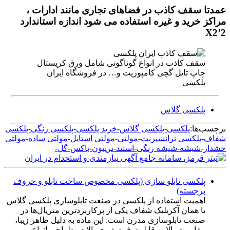
عمدتا سقف کاذب در فضاهای تجاری مانند ادارات ،
مراکز خرید و غیره استفاده می شود اندازه استاندارد
2’X2
سقف کاذب در انواع گوناگونی شامل ورق کریستال
چاپ تایل گچی کامپوزیت و… در فروشگاه ایران
پلکسی
پلکسی گلاس
برچسب‌ها:
پلکسی-پلکسی گلاس-خرید پلکسی-پلکسی رنگی-پلکسی
شفاف-پلکسی ترانسپرنت-مولتی-مولتی استایل-مولتی ساده-مولتی
خشدار-شیشه-شیشه رنگی-استند-تریبون-باکس-گل-
پلکسی تابلو سازی (پلکسی مخصوص ساخت تابلو و حروف
برجسته)
اهمیت استفاده از پلکسی در صنعت تابلوسازی پلکسی گلاس
یا همان آکریلیک شفاف یکی از پرکاربردترین متریال‌ها در
صنعت تابلوسازی مدرن است. این ماده به دلیل ظاهر زیبا،
مقاومت بالا، و قابلیت فرم‌پذیری بالا در طراحی انواع