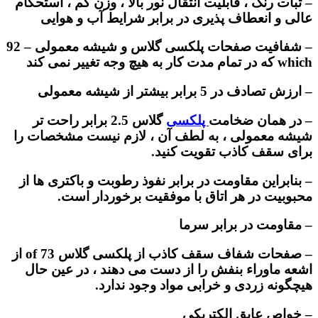
– ثبات رنگ ، قابلیت انتقال نور بالا ، وزن کم ، استحکام
عالی و انعطاف پذیری در برابر شرایط آب و هوایی
– شفافیت صفحات پلکسی گلاس و شیشه معمولی – 92
which که در تمام مدت کار به هیچ وجه تغییر نمی کند
– ارزش تصادف در 5 برابر بیشتر از شیشه معمولی
– در همان ضخامت
پلکسی
گلاس 2.5 برابر راحت تر
شیشه معمولی ، به لطف آن ، لازم نیست مشخصات را
برای سقف کاذب تقویت کنید.
– بنابراین مقاومت در برابر نفوذ رطوبت و باکتری ها از
محبوبیت در هر اتاق با موفقیت برخوردار است.
– مقاومت در برابر سرما
– صفحات شفاف سقف کاذب از پلکسی گلاس 73 of از
اشعه ماوراء بنفش را از دست می دهند ، در عین حال
هیچگونه زردی و خرابی مواد وجود ندارد.
– خواص عایق الکتریکی