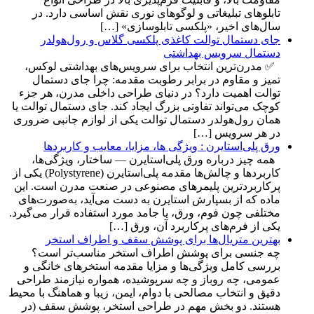
تابلوهای تبلیغاتی و لوگوهای نوری نقش اساسی دارد. در
سال‌های اخیر، «پلکسی تابلوسازی» […]
جای دستمال توالت کاغذی پلکسی گلاس و رول‌هولدر
دستمال سرویس بهداشتی
✅ مدرن‌ترین انتخاب برای سرویس‌های بهداشتی لوکس،
تمیز و مقاوم در برابر رطوبت مقدمه: چرا جای دستمال
توالت اهمیت دارد؟ در دنیای طراحی داخلی مدرن، هر جزء
کوچک می‌تواند تفاوتی بزرگ ایجاد کند. جای دستمال توالت یا
همان رول‌هولدر دستمال توالت یکی از لوازم جانبی ضروری
در هر سرویس […]
ورق‌ پلی‌استایرن : ویژگی ها، مزایا، معایب و کاربردها
همه چیز درباره ورق پلی‌استایرن — ساختار، ویژگی‌ها،
کاربردها و چالش‌ها مقدمه پلی‌استایرن (Polystyrene) یکی از
پرکاربردترین پلیمرهای مصنوعی در صنعت مدرن است. این
ماده که از بسپارش استایرن به دست می‌آید، به‌صورت‌های
مختلفی چون فوم، ورق، یا جامد مورد استفاده قرار می‌گیرد.
یکی از فرم‌های پرکاربرد آن، ورق […]
بهترین متریال‌ها برای پوشش سقف و اطراف استخر
چه جنسی برای پوشش اطراف استخر مناسب‌تر است؟
بررسی کامل ویژگی‌ها و مزایا مقدمه استخرهای خانگی و
عمومی، چه روباز و چه سرپوشیده، همواره نیازمند طراحی
دقیق و انتخاب مصالحی با دوام، ایمن، زیبا و هماهنگ با محیط
هستند. دو بخش مهم در طراحی استخر، پوشش سقف (در