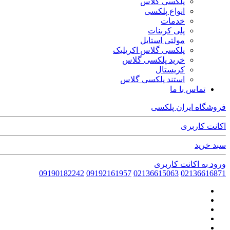
پلکسی گلاس
انواع پلکسی
خدمات
پلی کربنات
مولتی استایل
پلکسی گلاس اکریلیک
خرید پلکسی گلاس
کریستال
استند پلکسی گلاس
تماس با ما
فروشگاه ایران پلکسی
اکانت کاربری
سبد خرید
ورود به اکانت کاربری
09190182242
09192161957
02136615063
02136616871