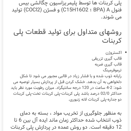
پلی کربنات ها توسط پلیمریزاسیون چگالشی بیس
فنول A (BPA ؛ C15H16O2) و فسژن (COCl2) تولید
می شوند.
روشهای متداول برای تولید قطعات پلی
کربنات
اکستروژن
قالب گیری تزریقی
قالب گیری ضربه
ترموفرمینگ
رایانه ذوب شده و با فشار زیاد در قالبی مجبور می شود تا شکل
دلخواهی به آن بدهد. خشک کردن قبل از پردازش بسیار توصیه می
شود: 2-4 ساعت در 120 درجه سانتیگراد. میزان رطوبت مورد نظر باید
حداکثر 02/0 درصد باشد پلی کربنات-پلی کربنات تخت-پلی کربنات
دو جداره-پلی کربنات لانه زنبوری.
به منظور جلوگیری از تخریب مواد ، بسته به دمای
ذوب انتخاب شده حداکثر زمان ماند ایده آل بین 6 تا
12 دقیقه است. دو روش عمده در پردازش پلی کربنات