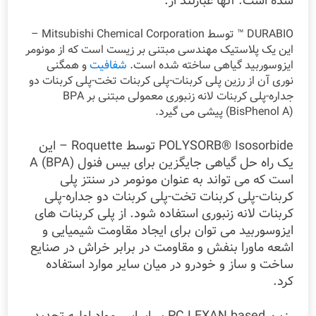
شده است. آنها عبارتند از:
DURABIO ™ توسط Mitsubishi Chemical Corporation –
این یک پلاستیک مهندسی مبتنی بر زیست است که از مونومر
ایزوسوربید گیاهی ساخته شده است.
شفافیت
و همگنی
نوری آن از رزین پلی کربنات-پلی کربنات تخت-پلی کربنات دو
جداره-پلی کربنات لانه زنبوری معمولی مبتنی بر BPA
(BisPhenol A) پیشی می گیرد.
POLYSORB® Isosorbide توسط Roquette – این
یک راه حل گیاهی جایگزین برای بیس فنول A (BPA)
است که می تواند به عنوان مونومر در سنتز پلی
کربنات-پلی کربنات تخت-پلی کربنات دو جداره-پلی
کربنات لانه زنبوری استفاده شود. از پلی کربنات های
ایزوسوربید می توان برای ایجاد مقاومت شیمیایی و
اشعه ماورا بنفش و مقاومت در برابر خراش در صنایع
ساخت و ساز و خودرو در میان سایر موارد استفاده
کرد.