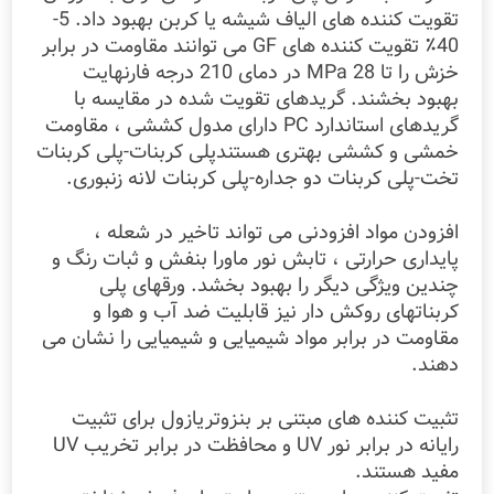
تقویت کننده های الیاف شیشه یا کربن بهبود داد. 5-
40٪ تقویت کننده های GF می توانند مقاومت در برابر
خزش را تا 28 MPa در دمای 210 درجه فارنهایت
بهبود بخشند. گریدهای تقویت شده در مقایسه با
گریدهای استاندارد PC دارای مدول کششی ، مقاومت
خمشی و کششی بهتری هستندپلی کربنات-پلی کربنات
تخت-پلی کربنات دو جداره-پلی کربنات لانه زنبوری.
افزودن مواد افزودنی می تواند تاخیر در شعله ،
پایداری حرارتی ، تابش نور ماورا بنفش و ثبات رنگ و
چندین ویژگی دیگر را بهبود بخشد. ورقهای پلی
کربناتهای روکش دار نیز قابلیت ضد آب و هوا و
مقاومت در برابر مواد شیمیایی و شیمیایی را نشان می
دهند.
تثبیت کننده های مبتنی بر بنزوتریازول برای تثبیت
رایانه در برابر نور UV و محافظت در برابر تخریب UV
مفید هستند.