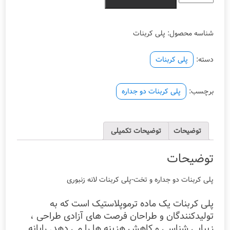
پلی
کربنات
لانه
شناسه محصول:
پلی کربنات
زنبوری
یا
سه
دسته:
پلی کربنات
جداره
عدد
برچسب:
پلی کربنات دو جداره
توضیحات
توضیحات تکمیلی
توضیحات
پلی کربنات دو جداره و تخت-پلی کربنات لانه زنبوری
پلی کربنات یک ماده ترموپلاستیک است که به
تولیدکنندگان و طراحان فرصت های آزادی طراحی ،
زیبایی شناسی و کاهش هزینه ها را می دهد. رایانه