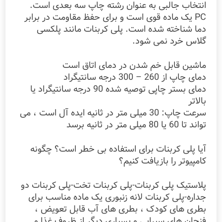
انتخاب جالبی به عنوان رشته چاپ سه بعدی است.
PC یک ماده قوی است و برای حفظ مقاومت در برابر
دما شناخته شده است. پلی کربنات مانند پلکسی
گلاس خرد نمی شود.
ماشین قابل خم شدن در دمای اتاق است
دمای چاپ از 260 – 300 درجه سانتیگراد
دمای بستر چاپی توصیه شده 90 درجه سانتیگراد یا
بالاتر
سرعت چاپ: 30 میلی متر در ثانیه ایده آل است ، می
تواند تا 60 یا 80 میلی متر در ثانیه برسد
آیا پلی کربنات برای استفاده بی خطر است؟ چگونه
کامپیوتر را بازیافت کنیم؟
پلاستیک پلی کربنات-پلی کربنات تخت-پلی کربنات دو
جداره-پلی کربنات لانه زنبوری یک ماده مناسب برای
بطری های کودک ، بطری های آب قابل تعویض ،
فنجان های سیرابی و بسیاری دیگر از ظروف غذا و