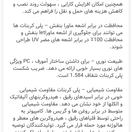
همچنین امکان افزایش کارایی ، سهولت روند نصب و
کاهش هزینه های حمل و نقل را فراهم می کند.
محافظت در برابر اشعه ماورا بنفش – پلی کربنات ها
می توانند برای جلوگیری از اشعه ماوراlet بنفش و
محافظت 100٪ در برابر اشعه های مضر UV طراحی
شوند.
طبیعت نوری – برای داشتن ساختار آمورف ، PC ویژگی
های نوری بسیار خوبی ارائه می دهد. ضریب شکست
پلی کربنات شفاف 1.584 است.
مقاومت شیمیایی – پلی کربنات مقاومت شیمیایی
خوبی در برابر اسیدهای رقیق ، هیدروکربنهای آلیفاتیک
و الکلها از خود نشان می دهد. مقاومت شیمیایی
متوسط ​​در برابر روغن ها و گریس ها. کامپیوتر به
راحتی توسط قلیاهای رقیق ، هیدروکربن های معطر و
هالوژنه مورد حمله قرار می گیرد. تولیدکنندگان توصیه