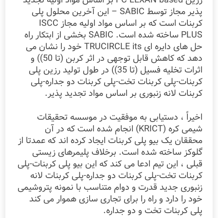
رزین PC LEXAN based بر اساس مواد اولیه تجدید
پذیر مجاز توسط SABIC – این آخرین محلول پلی
کربنات است که بر اساس مواد اولیه مجاز ISCC
PLUS ساخته شده است. SABIC بخشی از ابتکار راه
حل های دایره ای TRUCIRCLE its خود را نشان می
دهد که کاهش قابل توجهی در اثر کربن (تا 50)) و
اثرات تخلیه فسیل (تا 35)) در طول تولید رزین پلی
کربنات-پلی کربنات تخت-پلی کربنات دو جداره-پلی
کربنات لانه زنبوری بر اساس مواد تجدید پذیر.
اخیراً ، دستیابی به موفقیت در موسسه تحقیقات
شیمی کره (KRICT) انجام شده است که در آن
محققان یک بیو پلی کربنات ایجاد کرده اند که عمدتا از
گلوکز ساخته شده است. برخلاف پلیمرهای زیستی
قبلی ، این تیم ادعا می کند که این بیو پلی کربنات-پلی
کربنات تخت-پلی کربنات دو جداره-پلی کربنات لانه
زنبوری جدید قدرت و دوام متناسب با نمونه پتروشیمی
خود را دارد و راه را برای تجاری سازی هموار می کند
پلی کربنات تخت و دو جداره.