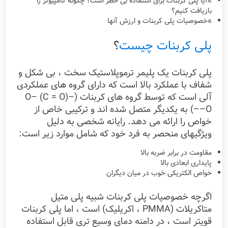
»آیا پلی کربنات برای استفاده بی خطر است؟ چگونه کامپیوتر را
بازیافت کنیم؟
»خصوصیات پلی کربنات و ارزش آنها
پلی کربنات چیست
؟
پلی کربنات یک پلیمر ترموپلاستیک سخت ، بی شکل و
شفاف با عملکرد بالا است که دارای گروه های عملکردی
آلی است که توسط گروه های کربنات (–O– (C = O)
–O–) به یکدیگر متصل شده اند و ترکیبی خاص از
خواص را ارائه می دهد. رایانه شخصی به دلیل
ویژگیهای منحصر به فرد خود که شامل موارد زیر است:
مقاومت در برابر ضربه بالا
پایداری ابعادی بالا
خواص الکتریکی خوب در میان دیگران
اگرچه خصوصیات پلی کربنات شبیه پلی متیل
متاکریلات (PMMA ، اکریلیک) است ، اما پلی کربنات
قویتر است ، در دامنه دمای وسیع تری قابل استفاده