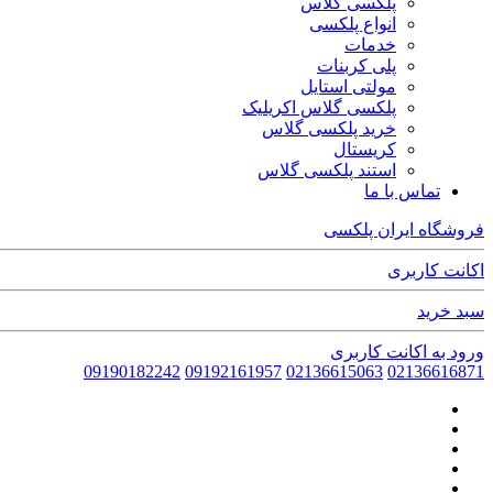
پلکسی گلاس
انواع پلکسی
خدمات
پلی کربنات
مولتی استایل
پلکسی گلاس اکریلیک
خرید پلکسی گلاس
کریستال
استند پلکسی گلاس
تماس با ما
فروشگاه ایران پلکسی
اکانت کاربری
سبد خرید
ورود به اکانت کاربری
09190182242
09192161957
02136615063
02136616871