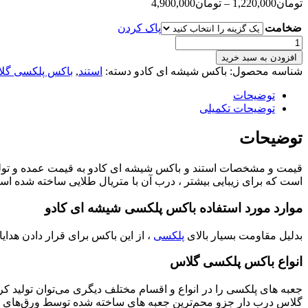
تومان
1,220,000
–
تومان
4,900,000
ضخامت
پاک کردن
باکس
شیشه
افزودن به سبد خرید
ای
شناسه محصول:
باکس شیشه ای کادو
دسته:
استند
,
باکس پلکسی گل
کادو
عدد
توضیحات
توضیحات تکمیلی
توضیحات
قیمت و مشخصات استند و باکس شیشه ای کادو به قیمت عمده و تولی
است که برای زیبایی بیشتر ، درب آن با متریال طلایی ساخته شده 
موارد مورد استفاده باکس پلکسی شیشه ای کادو
بدلیل مقاومت بسیار بالای
پلکسی
، از این باکس برای قرار دادن هدا
انواع باکس پلکسی گلاس
جعبه های پلکسی را در انواع و اقسام مختلف دیگری می‌توان تولید 
گلاس درب دار جزو محم‌ترین جعبه های ساخته شده توسط ورق‌های 