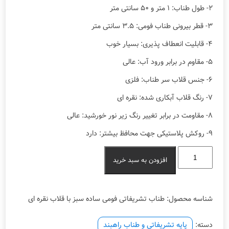
۲- طول طناب: ۱ متر و ۵۰ سانتی متر
۳- قطر بیرونی طناب فومی: ۳.۵ سانتی متر
۴- قابلیت انعطاف پذیری: بسیار خوب
۵- مقاوم در برابر ورود آب: عالی
۶- جنس قلاب سر طناب: فلزی
۷- رنگ قلاب آبکاری شده: نقره ای
۸- مقاومت در برابر تغییر رنگ زیر نور خورشید: عالی
۹- روکش پلاستیکی جهت محافظ بیشتر: دارد
طناب
افزودن به سبد خرید
تشریفاتی
فومی
ساده
سبز
شناسه محصول:
طناب تشریفاتی فومی ساده سبز با قلاب نقره ای
با
قلاب
نقره
دسته:
پایه تشریفاتی و طناب راهبند