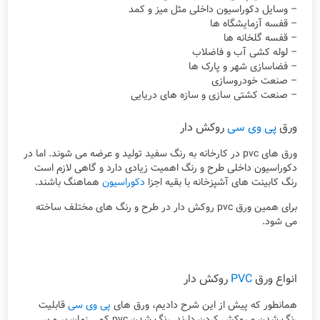
– وسایل دکوراسیون داخلی مثل میز و کمد
– قفسه آزمایشگاه ها
– قفسه گلخانه ها
– لوله کشی آب و فاضلاب
– فضاسازی شهر و پارک ها
– صنعت خودروسازی
– صنعت کشتی سازی و سازه های دریایی
ورق
پی وی سی
روکش دار
ورق های pvc در کارخانه به رنگ سفید تولید و عرضه می شوند. اما در
دکوراسیون داخلی طرح و رنگ اهمیت زیادی دارد و گاهی لازم است
رنگ کابینت های آشپزخانه با بقیه اجزا
دکوراسیون
هماهنگ باشند.
برای همین ورق pvc روکش دار در طرح و رنگ های مختلف ساخته
می شود.
انواع ورق
PVC
روکش دار
همانطور که پیش از این شرح دادیم، ورق های
پی وی سی
قابلیت
رنگ شدن و روکش کردن دارند. رنگ شدن pvc کمی زمان بر و پر