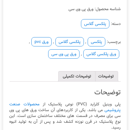
(PVC)
شناسه محصول:
ورق پی وی سی
عدد
دسته:
پلکسی گلاس
برچسب:
پلکسی
,
پلکسی گلاس
,
ورق pvc
,
ورق پلکسی گلاس
,
ورق پی وی سی
توضیحات
توضیحات تکمیلی
توضیحات
پلی وینیل کلراید (PVC) نوعی پلاستیک از
محصولات صنعت
پتروشیمی
می باشد. یکی از کاربردهای آن ساخت ورق های پی وی
سی برای مصرف در قسمت های مختلف ساختمان سازی است. این
نوع پلاستیک در قرن نوزده کشف شد و پس از آن به تولید انبوه
رسید.