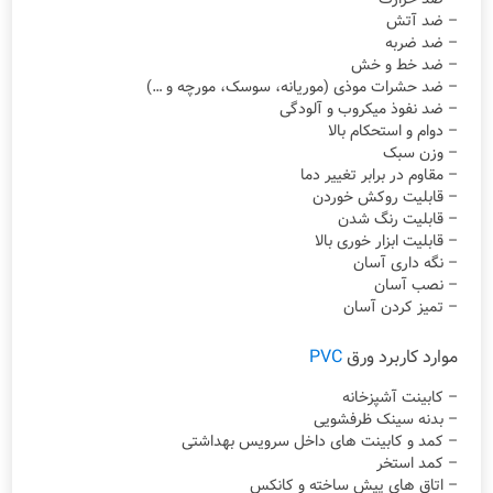
– ضد آتش
– ضد ضربه
– ضد خط و خش
– ضد حشرات موذی (موریانه، سوسک، مورچه و …)
– ضد نفوذ میکروب و آلودگی
– دوام و استحکام بالا
– وزن سبک
– مقاوم در برابر تغییر دما
– قابلیت روکش خوردن
– قابلیت رنگ شدن
– قابلیت ابزار خوری بالا
– نگه داری آسان
– نصب آسان
– تمیز کردن آسان
موارد کاربرد ورق
PVC
– کابینت آشپزخانه
– بدنه سینک ظرفشویی
– کمد و کابینت های داخل سرویس بهداشتی
– کمد استخر
– اتاق های پیش ساخته و کانکس