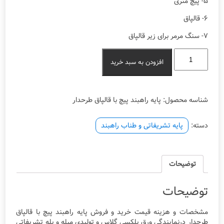
۵- پیچ متری
۶- قالپاق
۷- سنگ مرمر برای زیر قالپاق
پایه
افزودن به سبد خرید
راهبند
پیچ
با
قالپاق
شناسه محصول:
پایه راهبند پیچ با قالپاق طرحدار
طرحدار
عدد
دسته:
پایه تشریفاتی و طناب راهبند
توضیحات
توضیحات
مشخصات و هزینه قیمت خرید و فروش پایه راهبند پیچ با قالپاق
طرحدار درنمایندگی ورق پلکسی گلاس و تولیدی میله و پله تشریفاتی