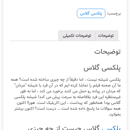
برچسب:
پلکسی گلاس
توضیحات
توضیحات تکمیلی
توضیحات
پلکسی گلاس
پلکسی شیشه نیست ، اما دقیقاً از چه چیزی ساخته شده است؟ همه
ما آن صحنه فیلم را تماشا کرده ایم که در آن فرد با شیشه “مردان”
که مردان در پیاده رو حمل می کنند برخورد می کند ، اما به طور
غیرمنتظره این فرد بلافاصله به سرعت پرش می کند! شیشه پلکسی
گلاس بود! همانطور که پیداست ، این اکریلیک است. هورا! اکنون
همه سوالات ما پاسخ داده شده است … درست است؟ اکنون بیشتر
بخوانید.
پلکسی
گلاس چیست از چه چیزی