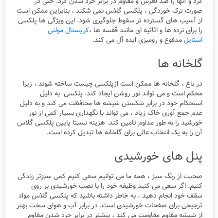
کرد و آنها را ضد لغزش و مقاوم در برابر خرد شدن کرد. حتی در
صورت ترک خوردگی ، پلکسی گلاس نمی شکند ، بنابراین ممکن است
از آسیب های گسترده تر سقوط جلوگیری شود. این ویژگی ها پلکسی
را برای نرده ها و اثاثیه ای مانند قفسه ها ،
کریستال
مولتی
استایل
مدفوع و رومیزی ایده آل می کند.
گلخانه ها
در باغ ، گلخانه ها ممکن است ازپلکسی چیست ساخته شوند ، زیرا
محکم است و می تواند نور روشن ایجاد کند. پلکسی به دلیل
استحکام خود در برابر شکستن شیشه ها محافظت می کند و به دلیل
عدم جمع آوری خاک زیاد ، می تواند با نگهداری بسیار کمی از نور
خورشید را به طور مداوم تامین کند. هزینه نسبتا پایین پلکسی گلاس
آن را به یک انتخاب عالی برای گلخانه ها تبدیل کرده است.
پنل های خورشیدی
صحبت از رنگ سبز ، همه ما می توانیم سعی کنیم کمی سبزتر زندگی
کنیم. اگر سعی می کنید وظیفه خود را با نصب خورشیدی بر روی
سقف خود انجام دهید ، به خاطر داشته باشید که پلکسی گلاس مواد
ترجیحی برای صفحات خورشیدی است. در برابر آب و هوای سخت بهتر
از شیشه مقاوم مقاومت می کند ، بیشتر در برابر خرد شدن مقاوم