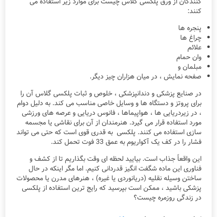
کنندگان از ورق پلکسی گلاس چیست برای موارد زیر استفاده می
کنند:
پنجره ها
چراغ ها
علائم
وان حمام
مبلمان و
صفحه نمایش ، در میان هزاران چیز دیگر.
در صنایع پزشکی و دندانپزشکی ، خلوص و ثبات پلکسی گلاس آن را
برای پروتز و دستگاه ها و وسایل خاصی مناسب می کند. به دلیل دوام
، در زیردریایی ها ، هواپیماها ، فانوس دریایی و عرصه های ورزشی
مورد استفاده قرار می گیرد. هنرمندان از آن برای نقاشی یا مجسمه
سازی استفاده می کنند. پلکسی به قدری قوی است که حتی می تواند
فشار را در کف یک آکواریوم به عمق 33 فوت تحمل کند.
این واقعاً جذاب است. بیایید لحظه ای وقت بگذاریم تا از کشف و
فناوری این ماده شگفت انگیز قدردانی کنیم. اما مگر اینکه در حال
ساختن وسیله نقلیه (دریانوردی یا غیره) ، هنرهای مدرن یا محصولات
پزشکی باشید ، ممکن است بپرسید که رایج ترین استفاده از پلکسی
در زندگی روزمره چیست؟