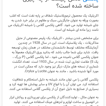
ساخته شده است؟
اکریلیک یک محصول ترموپلاستیک شفاف بر پایه نفت است که اغلب
بصورت ورقه به عنوان جایگزینی سبک و مقاوم در برابر خرد شدن به
جای شیشه تولید می شود. گاهی پلکسی گلاس را شیشه اکریلیک می
نامند زیرا ماده ای شیشه ای است.
برای مشخص شدن بیشتر ، اکریلیک یک پلیمر مصنوعی از متیل
متاکریلات ، یک پلاستیک است. این در سال 1928 در چندین
آزمایشگاه مختلف توسط دانشمندان مختلف در همان زمان توسعه
یافت. شاید برای شما جالب باشد که بدانید ورق اکریلیک معمولاً به
عنوان پلکسی گلاس نامیده می شود ، اما پلکسی گلاس (P بزرگ ،
یک S) علامت تجاری ثبت شده در سال 1933 است. تعداد انگشت
شماری از نسخه های مارک دیگر نیز وجود دارد که ممکن است در
مورد آنها شنیده باشید ، مانند به عنوان Lucite و Crylux.
پلکسی گلاس را می توان مانند شیشه به دلیل استحکام و شفافیت
استفاده کرد. می توان آن را با انواع UV و سایر پوشش ها تهیه کرد و
بسیاری از صنایع به دلیل تنوع آن از پلکسی گلاس استفاده می کنند.
به عنوان مثال ، تولیدکنندگان از پلکسی برای نورپردازی و روکش ابزار
در اتومبیل و ساخت لوازم و لنزهای عینک استفاده می کنند. تولید