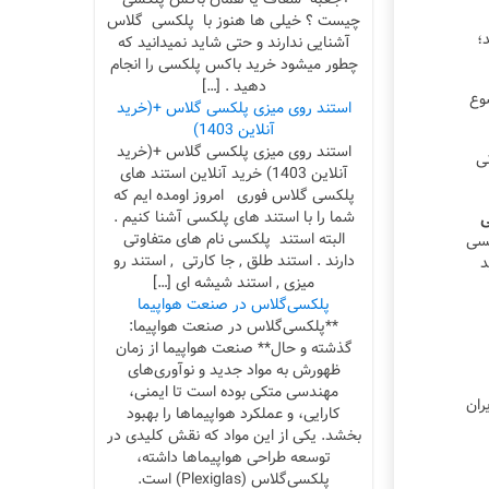
چیست ؟ خیلی ها هنوز با پلکسی گلاس
؛
آشنایی ندارند و حتی شاید نمیدانید که
چطور میشود خرید باکس پلکسی را انجام
دهید . […]
ضوع
استند روی میزی پلکسی گلاس +(خرید
آنلاین 1403)
استند روی میزی پلکسی گلاس +(خرید
ی
آنلاین 1403) خرید آنلاین استند های
پلکسی گلاس فوری امروز اومده ایم که
شما را با استند های پلکسی آشنا کنیم .
ی
البته استند پلکسی نام های متفاوتی
کسی
دارند . استند طلق , جا کارتی , استند رو
د
میزی , استند شیشه ای […]
پلکسی‌گلاس در صنعت هواپیما
**پلکسی‌گلاس در صنعت هواپیما:
گذشته و حال** صنعت هواپیما از زمان
ظهورش به مواد جدید و نوآوری‌های
مهندسی متکی بوده است تا ایمنی،
 فروشگاه ایران
کارایی، و عملکرد هواپیماها را بهبود
بخشد. یکی از این مواد که نقش کلیدی در
توسعه طراحی هواپیماها داشته،
پلکسی‌گلاس (Plexiglas) است.