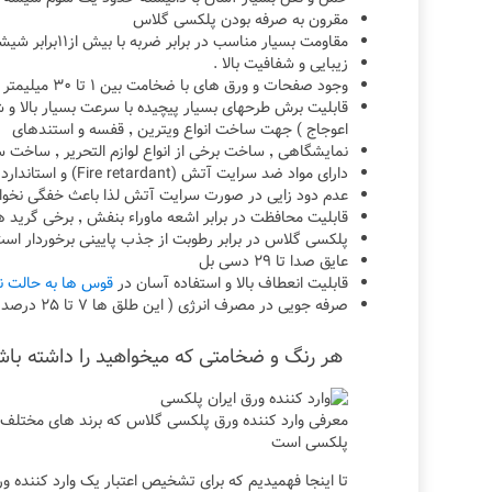
مقرون به صرفه بودن پلکسی گلاس
مقاومت بسیار مناسب در برابر ضربه با بیش از۱۱برابر شیشه هم ضخامت خود .
زیبایی و شفافیت بالا .
وجود صفحات و ورق های با ضخامت بین ۱ تا ۳۰ میلیمتر و تنوع رنگ بسیار زیاد .
قابلیت برش طرحهای بسیار پیچیده با سرعت بسیار بالا 
اعوجاج ) جهت ساخت انواع ویترین ٬ قفسه و استندهای
نمایشگاهی ٬ ساخت برخی از انواع لوازم التحریر ٬ ساخت ساعت های تبلیغاتی ٬
دارای مواد ضد سرایت آتش (Fire retardant) و استاندارد B2 می باشند.
عدم دود زایی در صورت سرایت آتش لذا باعث خفگی نخوا
قابلیت محافظت در برابر اشعه ماوراء بنفش ٬ برخی گرید های پلکسی گلاس اشعه UV را از خود عبور نمیدهند .
پلکسی گلاس در برابر رطوبت از جذب پایینی برخوردار است
عایق صدا تا ۲۹ دسی بل
قابلیت انعطاف بالا و استفاده آسان در
قوس ها به حالت نی
صرفه جویی در مصرف انرژی ( این طلق ها ۷ تا ۲۵ درصد عایق حرارتی بهتری در مقایسه با شیشه هستند .)
هر رنگ و ضخامتی که میخواهید را داشته باش
پلکسی است
تا اینجا فهمیدیم که برای تشخیص اعتبار یک وارد کننده ورق