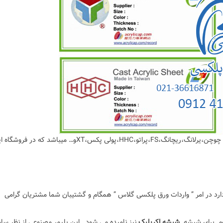
معرفی وارد کننده ورق پلکسی گلاس که برند های مختلف چوچن،یرلانگ،ریچانگ،FS،پراتو،HHC،پولی پکس،XTو… میباشد که در
 دارد در امر ” واردات ورق پلکسی گلاس ” همگام و گشتیبان شما مشتریان گرامی
م برای شیشه٬
شیشه اکریلیک
نیز نامیده می شود . این پلیمر مصنوعی از نظر ساخ