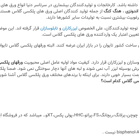
داشته باشد. کارخانجات و تولیدکنندگان بیشماری در سرتاسر دنیا انواع ورق های
اندونزی
،
هنگ کنگ
از جمله تولید کنندگان اصلی ورق های پلکسی گلاس هستند
رغوبیت بیشتری نسبت به تولیدات سایر کشورها دارند.
 توجه تولیدکنندگان، علی الخصوص
لیزرکاران
و
تابلوسازان
قرار گرفته اند. این مو
 تعیین اعتبار یک واردکننده ورق های پلکسی گلاس است.
اخت کشور تایوان را در بازار ایران عرضه کنند. البته ورقهای پلکسی گلاس تایوان
لوسازان و لیزرکاران قرار دارد. کیفیت مواد اولیه عامل اصلی محبوبیت
ورقهای پلکس
رش بوسیله لیزر آب نمی شوند و لبه های آنها دچار سوختگی نمی شود. ضمنا پل
ت بسیار خوبی دارند. برای اینکه با برندهای مختلف ورق پلکسی گلاس آشنا شوی
کسی گلاس کدام است؟
معرفی وارد کننده ورق پلکسی گلاس که برند های مختلف چوچن،یرلانگ،ریچانگ،FS،پراتو،HHC،پولی پکس،XTو… میباشد که در