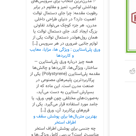
✅ مدرن‌ترین انتخاب برای سرویس‌های
بهداشتی لوکس، تمیز و مقاوم در برابر
رطوبت مقدمه: چرا جای دستمال توالت
اهمیت دارد؟ در دنیای طراحی داخلی
مدرن، هر جزء کوچک می‌تواند تفاوتی
بزرگ ایجاد کند. جای دستمال توالت یا
همان رول‌هولدر دستمال توالت یکی از
لوازم جانبی ضروری در هر سرویس […]
ورق‌ پلی‌استایرن : ویژگی ها، مزایا، معایب
و کاربردها
همه چیز درباره ورق پلی‌استایرن —
ساختار، ویژگی‌ها، کاربردها و چالش‌ها
مقدمه پلی‌استایرن (Polystyrene) یکی از
پرکاربردترین پلیمرهای مصنوعی در
صنعت مدرن است. این ماده که از
بسپارش استایرن به دست می‌آید،
به‌صورت‌های مختلفی چون فوم، ورق، یا
جامد مورد استفاده قرار می‌گیرد. یکی از
فرم‌های پرکاربرد آن، ورق […]
بهترین متریال‌ها برای پوشش سقف و
اطراف استخر
چه جنسی برای پوشش اطراف استخر
مناسب‌تر است؟ بررسی کامل ویژگی‌ها و