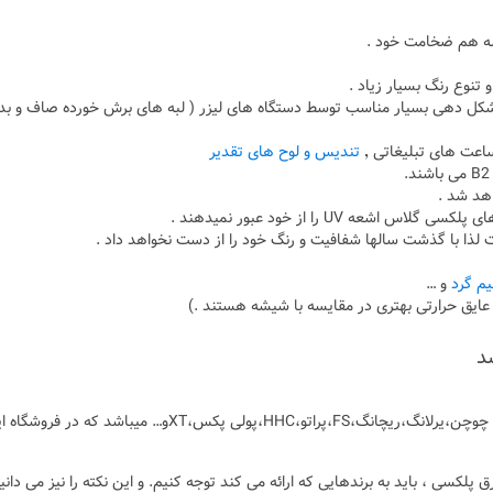
و شکل دهی بسیار مناسب توسط دستگاه های لیزر ( لبه های برش خورده صاف و بد
تندیس و لوح های تقدیر
هد شد .
 لذا با گذشت سالها شفافیت و رنگ خود را از دست نخواهد داد .
م گرد
و …
د
معرفی وارد کننده ورق پلکسی گلاس که برند های مختلف چوچن،یرلانگ،ریچانگ،FS،پراتو،HHC،پولی پکس،XTو… میباشد که در
 پلکسی ، باید به برندهایی که ارائه می کند توجه کنیم. و این نکته را نیز می دانی