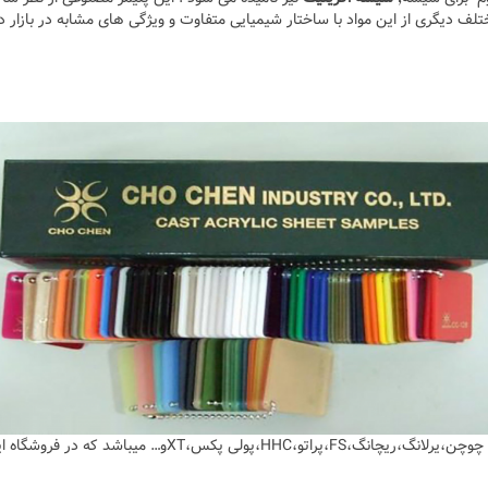
تلف دیگری از این مواد با ساختار شیمیایی متفاوت و ویژگی های مشابه در بازار د
معرفی وارد کننده ورق پلکسی گلاس که برند های مختلف چوچن،یرلانگ،ریچانگ،FS،پراتو،HHC،پولی پکس،XTو… میباشد که در