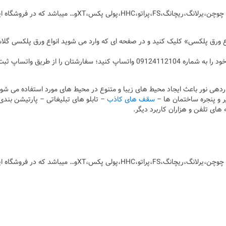
معرفی وارد کننده ورق پلکسی گلاس که برند های مختلف چوچن،یرلانگ،ریچانگ،FS،پراتو،HHC،پولی پکس،XTو… میباشد که در
ع ورق پلکسی» کلیک کنید و در صفحه ای که وارد می شوید انواع ورق پلکسی گل
رنگ و ضخامت ورق انتخابی خود را به شماره 09124112104 واتساپ کنید؛ سفارشتان را از طریق واتساپ ثب
دهی نور باعث ایجاد محیط های زیبا و متنوع در محیط های مورد استفاده می شود
گیر و پنجره ساختمان ها –
سقف های کاذب
– تابلو های تبلیغاتی – پارتیشن بندی
های تلفن و هزاران کاربرد دیگر.
معرفی وارد کننده ورق پلکسی گلاس که برند های مختلف چوچن،یرلانگ،ریچانگ،FS،پراتو،HHC،پولی پکس،XTو… میباشد که در