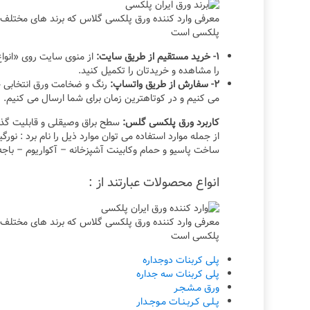
پلکسی است
۱- خرید مستقیم از طریق سایت:
از منوی سایت روی «انوا
را مشاهده و خریدتان را تکمیل کنید.
۲- سفارش از طریق واتساپ:
می کنیم و در کوتاهترین زمان برای شما ارسال می کنیم.
کاربرد ورق پلکسی گلس:
سطح براق وصیقلی و قابلیت گذر
از جمله موارد استفاده می توان موارد ذیل را نام برد : نور
ساخت پاسیو و حمام وکابینت آشپزخانه – آکواریوم – باجه 
انواع محصولات عبارتند از :
پلکسی است
پلی کربنات دوجداره
پلی کربنات سه جداره
ورق مـشـجـر
پـلـی کـربـنـات مـوجـدار