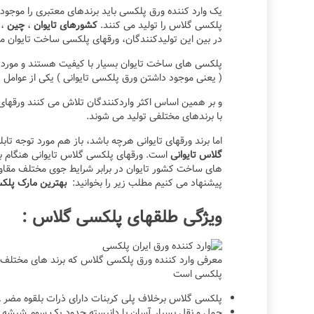
یک وارد کننده ورق پلکسی باید برندهای معتبری را موجود 
پلکسی گلاس را تولید می کنند.
کشورهای تایوان
،
چین
،
در بین این تولیدکنندگان، ورقهای پلکسی ساخت تایوان م
پلکسی های ساخت تایوان بسیار با کیفیت هستند و مورد
( یعنی موجود داشتن ورق پلکسی تایوانی ) یکی از عوامل
و بر همین اساس اکثر واردکنندگان تلاش می کنند ورقهای س
با برندهای مختلفی تولید می شوند.
اما برند ورقهای تایوانی هرچه باشد، باز هم مورد توجه تاب
گلاس تایوانی
است. ورقهای پلکسی گلاس تایوانی هنگام ب
های ساخت کشور تایوان در برابر شرایط جوی مختلف مقاوم
پیشنهاد می کنیم مطلب زیر را بخوانید:
بهترین مارک پل
ویژگی طلقهای پلکسی گلاس :
پلکسی است
پلکسی گلاس برخلاف پلی کربنات دارای ذرات بلقوه مضر bisphenol-A نیست .
حمل و نقل بسیار آسان با دانیسته حدود یک سوم شیشه