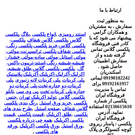
ارتباط با ما
به منظور ثبت
سفارش ، به مشتریان
و همکاران گرامی
استند رومیزی
,
انواع پلکسی
,
بلاگ
,
پلکسی
پیشنهاد می شود که با
گلاس
,
پلکسی گلاس شفاف
,
پلکسی-
کادر فنی فروشگاه
پلکسی گلاس-خرید پلکسی-پلکسی رنگی-
پلکسی گلاس تماس
پلکسی شفاف-پلکسی ترانسپرنت-مولتی-
گرفته شده و از
مولتی استایل-مولتی ساده-مولتی خشدار-
سفارش اطمینان
شیشه-شیشه رنگی-استند-تریبون-باکس-
حاصل شود .
گل-
,
پلکسی-پلکسی گلاس-طلق-شیشه-
اسکندریان
اکرلیک-آکرلیک-اکریلیک-آکریلیک-پلاستیک
09190182242 ایمانی
,
پلی کربنات
,
پلی کربنات لانه زنبوری
,
پلی
09192161957 برای
کربنات-دو جداره-تخت-پلی کربنات دو
تماس با مدیریت
جداره-پلی کربنات تخت
,
پی وی سی
,
تابلو
فروشگاه ایران
پلکسی گلاس
,
تولید اکریلیک تهران
,
جنس
پلکسی از شماره
پلکسی
,
خرید ورق استیل
,
رنگ بندی پلکسی
02136615610 استفاده
گلاس شفاف
,
صفحه استیل
,
طرح بندی های
نمایید. آدرس
پلکسی
,
طلق اکریلیک
,
قیمت پلکسی
,
قیمت
فروشگاه ایران
پلکسی اکریلیک
,
همه چی درباره پلکسی
پلکسی : پامنار ربروی
,
ورق استیل
,
ورق پلکسی اکریلیک
,
ورقه
کوچه کنسولگری پلاک
های پلکسی
,
465