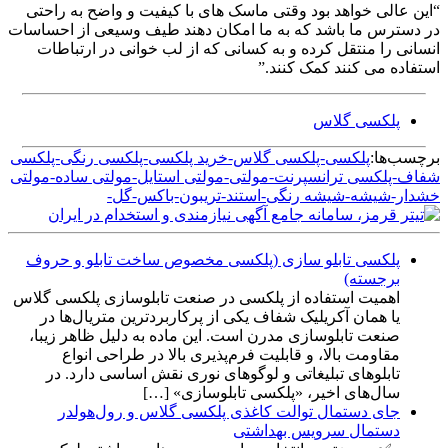
“این عالی خواهد بود وقتی ماسک های با کیفیت و واضح به راحتی
در دسترس ما باشد که به ما امکان دهند طیف وسیعی از احساسات
انسانی را منتقل کرده و به کسانی که از لب خوانی در ارتباطات
استفاده می کنند کمک کنند.”
پلکسی گلاس
برچسب‌ها:
پلکسی-پلکسی گلاس-خرید پلکسی-پلکسی رنگی-پلکسی
شفاف-پلکسی ترانسپرنت-مولتی-مولتی استایل-مولتی ساده-مولتی
خشدار-شیشه-شیشه رنگی-استند-تریبون-باکس-گل-
پلکسی تابلو سازی (پلکسی مخصوص ساخت تابلو و حروف
برجسته)
اهمیت استفاده از پلکسی در صنعت تابلوسازی پلکسی گلاس
یا همان آکریلیک شفاف یکی از پرکاربردترین متریال‌ها در
صنعت تابلوسازی مدرن است. این ماده به دلیل ظاهر زیبا،
مقاومت بالا، و قابلیت فرم‌پذیری بالا در طراحی انواع
تابلوهای تبلیغاتی و لوگوهای نوری نقش اساسی دارد. در
سال‌های اخیر، «پلکسی تابلوسازی» […]
جای دستمال توالت کاغذی پلکسی گلاس و رول‌هولدر
دستمال سرویس بهداشتی