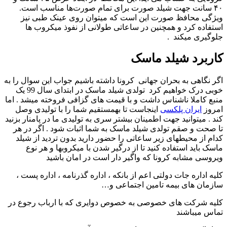
۴۰ سانت جهت شیلد صورت برای تمام صورت‌ها مناسب است.
ویژگی محافظ صورت این است که میتوان روی عینک طبی نیز
استفاده کرد و همچنین در ساعاتی طولانی از نفوذ میکروب ها
جلوگیری میکند .
کاربرد شیلد ماسک
اگر نگاهی به بحران جهانی کرونا داشته باشیم جواب این سوال را به
خوبی درک خواهیم کرد تولدی شیلد ماسک در ابتدای سال 99 یک
منبع کاملا ناشناس داشت و با قیمت های گزافی فروخته میشد . اما
امروز
ایران پلکسی
اینجاست تا بهمستقیم شما را با تولیدی وصل
کند . میتوانید جهت اطمینان بیشتر سری به تولیدی ما در پامنار بزنید
تا صحت و صقم تولدی شیلد ماسک به شما اثبات شود . اگر در هر
کدام از محیطهای زیر ساعاتی را حضور دارید بدون تردید از شیلد
ماسک باید استفاده کنید تا از درگیر شدن با میکروبها و هر نوع
ویروسی مشابه کرونا که واگیر دار است در امان باشید
کلیه اداره جات دولتی اعم از بانکه ، اداره گذرنامه ، اداره پست ،
سازمان های بیمه تامین اجتماعی و…
کلیه شرکت های خصوصی به خصوص دوایری که با ارباب رجوع در
تماس میباشند