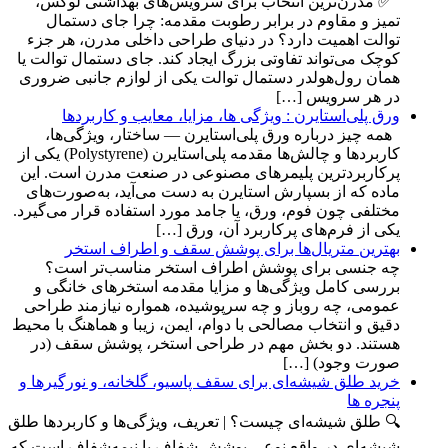
✅ مدرن‌ترین انتخاب برای سرویس‌های بهداشتی لوکس،
تمیز و مقاوم در برابر رطوبت مقدمه: چرا جای دستمال
توالت اهمیت دارد؟ در دنیای طراحی داخلی مدرن، هر جزء
کوچک می‌تواند تفاوتی بزرگ ایجاد کند. جای دستمال توالت یا
همان رول‌هولدر دستمال توالت یکی از لوازم جانبی ضروری
در هر سرویس […]
ورق‌ پلی‌استایرن : ویژگی ها، مزایا، معایب و کاربردها
همه چیز درباره ورق پلی‌استایرن — ساختار، ویژگی‌ها،
کاربردها و چالش‌ها مقدمه پلی‌استایرن (Polystyrene) یکی از
پرکاربردترین پلیمرهای مصنوعی در صنعت مدرن است. این
ماده که از بسپارش استایرن به دست می‌آید، به‌صورت‌های
مختلفی چون فوم، ورق، یا جامد مورد استفاده قرار می‌گیرد.
یکی از فرم‌های پرکاربرد آن، ورق […]
بهترین متریال‌ها برای پوشش سقف و اطراف استخر
چه جنسی برای پوشش اطراف استخر مناسب‌تر است؟
بررسی کامل ویژگی‌ها و مزایا مقدمه استخرهای خانگی و
عمومی، چه روباز و چه سرپوشیده، همواره نیازمند طراحی
دقیق و انتخاب مصالحی با دوام، ایمن، زیبا و هماهنگ با محیط
هستند. دو بخش مهم در طراحی استخر، پوشش سقف (در
صورت وجود) […]
خرید طلق شیشه‌ای برای سقف پاسیو، گلخانه، و نورگیرها و
پنجره ها
🔍 طلق شیشه‌ای چیست؟ | تعریف، ویژگی‌ها و کاربردها طلق
شیشه‌ای در واقع نوعی پوشش شفاف یا نیمه‌شفاف است که