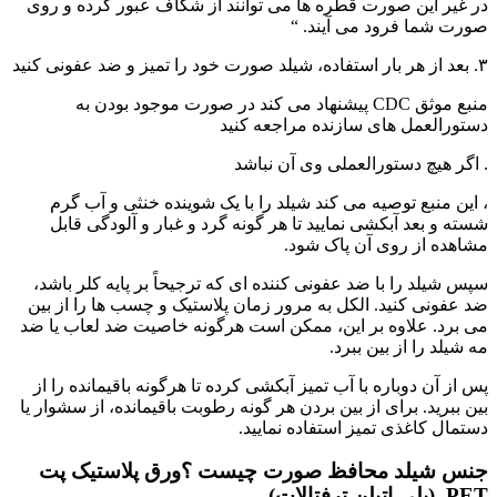
در غیر این صورت قطره ها می توانند از شکاف عبور کرده و روی
صورت شما فرود می آیند. “
۳. بعد از هر بار استفاده، شیلد صورت خود را تمیز و ضد عفونی کنید
منبع موثق CDC پیشنهاد می کند در صورت موجود بودن به
دستورالعمل های سازنده مراجعه کنید
. اگر هیچ دستورالعملی وی آن نباشد
، این منبع توصیه می کند شیلد را با یک شوینده خنثی و آب گرم
شسته و بعد آبکشی نمایید تا هر گونه گرد و غبار و آلودگی قابل
مشاهده از روی آن پاک شود.
سپس شیلد را با ضد عفونی کننده ای که ترجیحاً بر پایه کلر باشد،
ضد عفونی کنید. الکل به مرور زمان پلاستیک و چسب ها را از بین
می برد. علاوه بر این، ممکن است هرگونه خاصیت ضد لعاب یا ضد
مه شیلد را از بین ببرد.
پس از آن دوباره با آب تمیز آبکشی کرده تا هرگونه باقیمانده را از
بین ببرید. برای از بین بردن هر گونه رطوبت باقیمانده، از سشوار یا
دستمال کاغذی تمیز استفاده نمایید.
جنس شیلد محافظ صورت چیست ؟ورق پلاستیک پت
PET (پلی اتیلن ترفتالات)