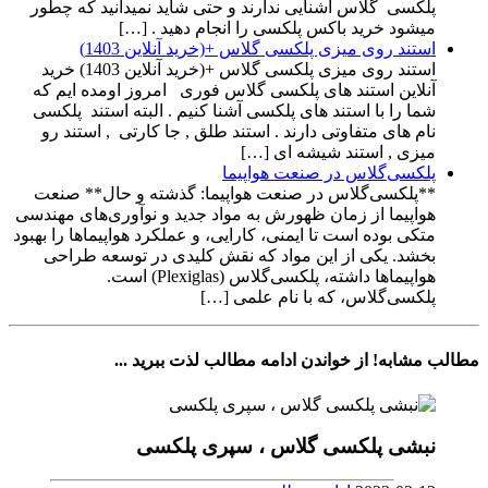
پلکسی گلاس آشنایی ندارند و حتی شاید نمیدانید که چطور
میشود خرید باکس پلکسی را انجام دهید . […]
استند روی میزی پلکسی گلاس +(خرید آنلاین 1403)
استند روی میزی پلکسی گلاس +(خرید آنلاین 1403) خرید
آنلاین استند های پلکسی گلاس فوری امروز اومده ایم که
شما را با استند های پلکسی آشنا کنیم . البته استند پلکسی
نام های متفاوتی دارند . استند طلق , جا کارتی , استند رو
میزی , استند شیشه ای […]
پلکسی‌گلاس در صنعت هواپیما
**پلکسی‌گلاس در صنعت هواپیما: گذشته و حال** صنعت
هواپیما از زمان ظهورش به مواد جدید و نوآوری‌های مهندسی
متکی بوده است تا ایمنی، کارایی، و عملکرد هواپیماها را بهبود
بخشد. یکی از این مواد که نقش کلیدی در توسعه طراحی
هواپیماها داشته، پلکسی‌گلاس (Plexiglas) است.
پلکسی‌گلاس، که با نام علمی […]
مطالب مشابه!
از خواندن ادامه مطالب لذت ببرید ...
نبشی پلکسی گلاس ، سپری پلکسی